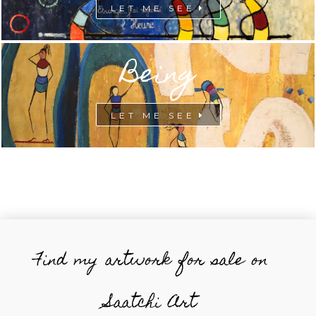
LET ME SEE
Being
LET ME SEE
Find my artwork for sale on
Saatchi Art