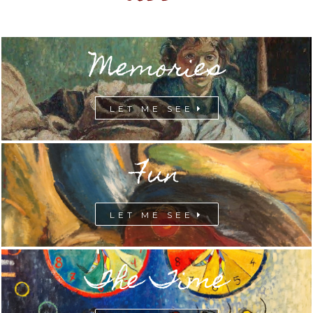
Memories
LET ME SEE
Fun
LET ME SEE
The Time