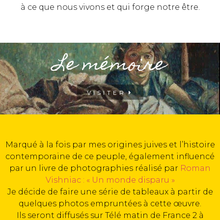
à ce que nous vivons et qui forge notre être.
Le mémoire
VISITER
Marqué à la fois par mes origines juives et l’histoire
contemporaine de ce peuple, également influencé
par un livre de photographies réalisé par
Roman
Vishniac : « Un monde disparu »
Je décide de faire une série de tableaux à partir de
quelques photos empruntées à cette œuvre.
Ils seront diffusés sur Télé matin de France 2 à